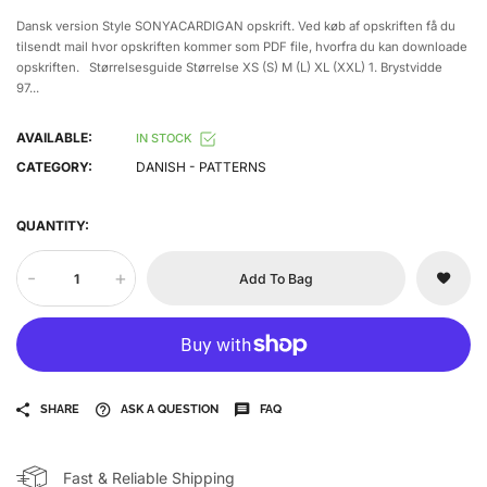
Dansk version Style SONYACARDIGAN opskrift. Ved køb af opskriften få du
tilsendt mail hvor opskriften kommer som PDF file, hvorfra du kan downloade
opskriften. Størrelsesguide Størrelse XS (S) M (L) XL (XXL) 1. Brystvidde
97...
AVAILABLE:
IN STOCK
CATEGORY:
DANISH - PATTERNS
QUANTITY:
-
+
Add To Bag
SHARE
ASK A QUESTION
FAQ
Fast & Reliable Shipping