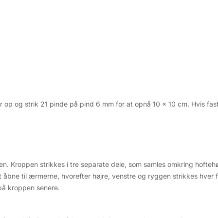
 op og strik 21 pinde på pind 6 mm for at opnå 10 x 10 cm. Hvis fasthe
en. Kroppen strikkes i tre separate dele, som samles omkring hoftehø
at åbne til ærmerne, hvorefter højre, venstre og ryggen strikkes hve
på kroppen senere.