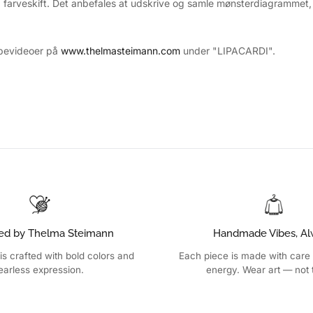
d farveskift. Det anbefales at udskrive og samle mønsterdiagrammet,
lpevideoer på
www.thelmasteimann.com
under "LIPACARDI".
ed by Thelma Steimann
Handmade Vibes, Al
is crafted with bold colors and
Each piece is made with care
earless expression.
energy. Wear art — not 