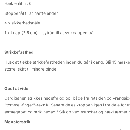
Hæklenål nr. 6
Stoppenål til at hæfte ender
4 x sikkerhedsnåle
1 x knap (2,5 cm) + sytråd til at sy knappen på
Strikkefasthed
Husk at tjekke strikkefastheden inden du går i gang. Slå 15 masker
større, skift til mindre pinde.
Godt at vide
Cardiganen strikkes nedefra og op, både fra retsiden og vrangsid
"tommel-finger"-teknik. Senere deles kroppen igen i tre dele for 
ærmegabet og strik nedad / Slå op ved manchet og hækl ærmet 
Mønsterstrik