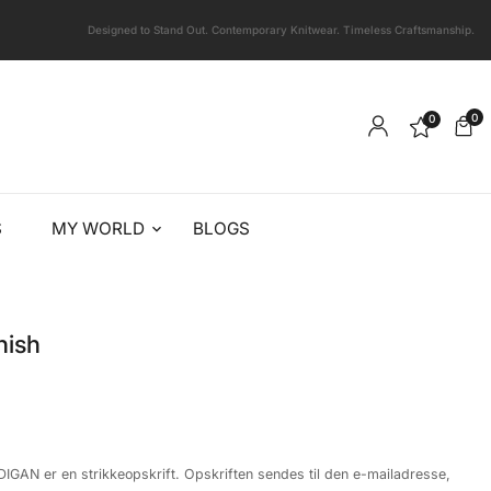
Designed to Stand Out. Contemporary Knitwear. Timeless Craftsmanship.
0
0
S
MY WORLD
BLOGS
nish
GAN er en strikkeopskrift. Opskriften sendes til den e-mailadresse,