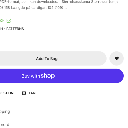
 i PDF-format, som kan downloades. Størrelsesskema Størrelser (cm):
) 158 Længde på cardigan:104 (109)...
OCK
H - PATTERNS
Add To Bag
UESTION
FAQ
ipping
tnord