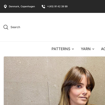
Denmark, Copenhagen
+(45) 91 42 39 99
Search
PATTERNS
YARN
A