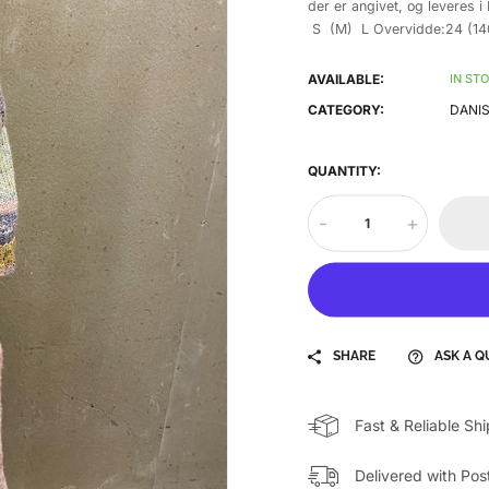
der er angivet, og leveres
S (M) L Overvidde:24 (140
AVAILABLE:
IN ST
CATEGORY:
DANIS
QUANTITY:
-
+
SHARE
ASK A Q
Fast & Reliable Sh
Delivered with Pos