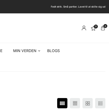
Fedt strik. Små partier. Lavet til at skille sig ud
0
0
E
MIN VERDEN
BLOGS