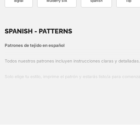
digital
Mulberry silk
spanish
Top
SPANISH - PATTERNS
Patrones de tejido en español
Todos nuestros patrones incluyen instrucciones claras y detalladas
Solo elige tu estilo, imprime el patrón y estarás listo/a para comenz