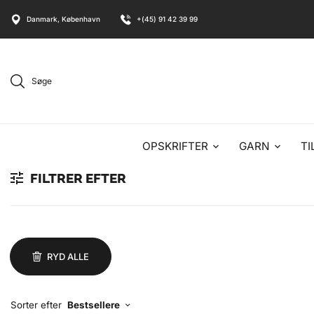
Danmark, København
+(45) 91 42 39 99
Søge
OPSKRIFTER
GARN
TI
FILTRER EFTER
RYD ALLE
Sorter efter
Bestsellere