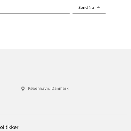
Send Nu
København, Danmark
olitikker