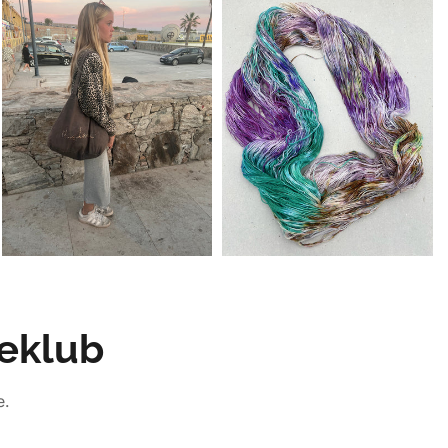
keklub
e.