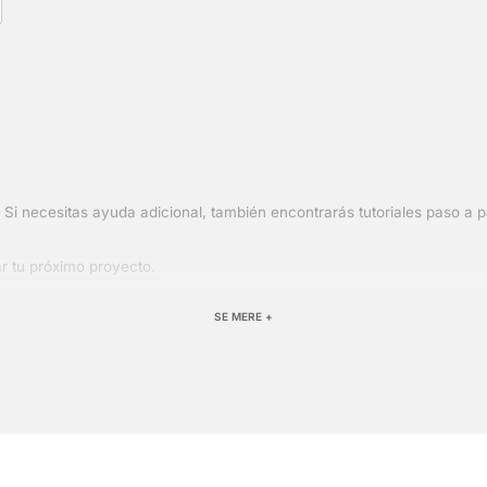
. Si necesitas ayuda adicional, también encontrarás tutoriales paso a
ar tu próximo proyecto.
SE MERE +