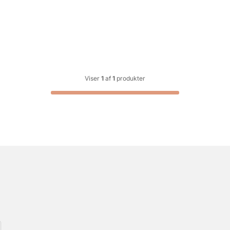
Viser
1
af
1
produkter