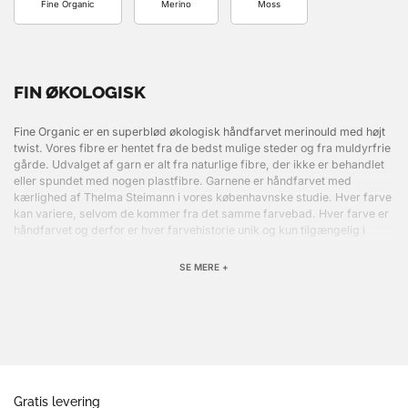
Fine Organic
Merino
Moss
FIN ØKOLOGISK
Fine Organic er en superblød økologisk håndfarvet merinould med højt
twist. Vores fibre er hentet fra de bedst mulige steder og fra muldyrfrie
gårde. Udvalget af garn er alt fra naturlige fibre, der ikke er behandlet
eller spundet med nogen plastfibre. Garnene er håndfarvet med
kærlighed af Thelma Steimann i vores københavnske studie. Hver farve
kan variere, selvom de kommer fra det samme farvebad. Hver farve er
håndfarvet og derfor er hver farvehistorie unik og kun tilgængelig i
begrænset antal. 100% Microns økologisk merinould, ikke-supervask.
365m/100g Hanks. Nåle: 2mm - 3,5mm. Håndvask eller maskinvask på
SE MERE +
uldprogram. Vi vil meget gerne se dine kreationer fra vores uld, så husk
at tagge os på Instagram, så vi kan følge processen fra os til dig.
Gratis levering