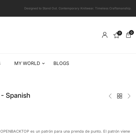
Designed to Stand Out. Contemporary Knitwear. Timeless Craftsmanship.
0
0
S
MY WORLD
BLOGS
 Spanish
lo OPENBACKTOP es un patrón para una prenda de punto. El patrón viene