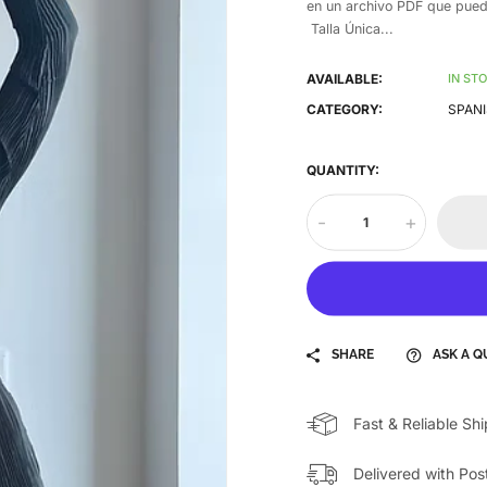
en un archivo PDF que pued
Talla Única...
AVAILABLE:
IN ST
CATEGORY:
SPANI
QUANTITY:
-
+
SHARE
ASK A Q
Fast & Reliable Sh
Delivered with Pos