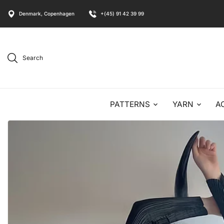
Denmark, Copenhagen
+(45) 91 42 39 99
Search
PATTERNS
YARN
A